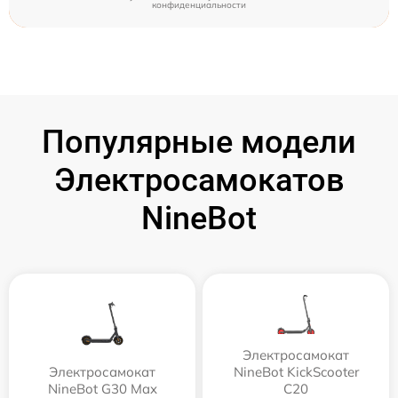
конфиденциальности
Популярные модели
Электросамокатов
NineBot
Электросамокат
Электросамокат
NineBot KickScooter
NineBot G30 Max
C20