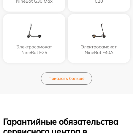
NineBot G30 Max
C20
Электросамокат
Электросамокат
NineBot E25
NineBot F40A
Показать больше
Гарантийные обязательства
сервисного центра в