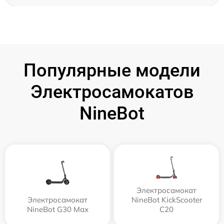
Популярные модели
Электросамокатов
NineBot
Электросамокат
Электросамокат
NineBot KickScooter
NineBot G30 Max
C20