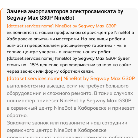
Замена амортизаторов электросамоката by
Segway Max G30P NineBot
[dataset:services:name] NineBot by Segway Max G30P
выполняется в нашем профильном сервис-центре NineBot в
Хабаровске опытными мастерами. На все виды работ и
запчасти предоставляем расширенную гарантию - мы в
сервис-центре уверены в качестве наших работ.
[dataset:services:name] NineBot by Segway Max G30P будет
стоить на -15% дешевле при оформлении заказа на сайте
через звонок или форму обратной связи.
[dataset:services:name] NineBot by Segway Max G30P
выполняется на выезде, если не требует большого
оборудования и сложного ремонта. В таких случаях
наш мастер привезет NineBot by Segway Max G30P
в сервисный центр NineBot в Хабаровске и привезет
обратно.
Закажите звонок или позвоните и наш сотрудник
сервисного центра NineBot в Хабаровске
проконсультирует и определит стоимость работ над