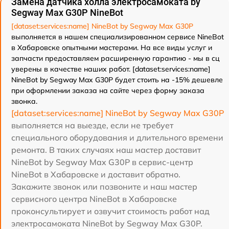
Замена датчика холла электросамоката by
Segway Max G30P NineBot
[dataset:services:name] NineBot by Segway Max G30P
выполняется в нашем специализированном сервисе NineBot
в Хабаровске опытными мастерами. На все виды услуг и
запчасти предоставляем расширенную гарантию - мы в сц
уверены в качестве наших работ. [dataset:services:name]
NineBot by Segway Max G30P будет стоить на -15% дешевле
при оформлении заказа на сайте через форму заказа
звонка.
[dataset:services:name] NineBot by Segway Max G30P
выполняется на выезде, если не требует
специального оборудования и длительного времени
ремонта. В таких случаях наш мастер доставит
NineBot by Segway Max G30P в сервис-центр
NineBot в Хабаровске и доставит обратно.
Закажите звонок или позвоните и наш мастер
сервисного центра NineBot в Хабаровске
проконсультирует и озвучит стоимость работ над
электросамоката NineBot by Segway Max G30P.