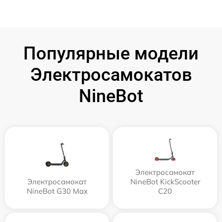
Популярные модели
Электросамокатов
NineBot
Электросамокат
Электросамокат
NineBot KickScooter
NineBot G30 Max
C20