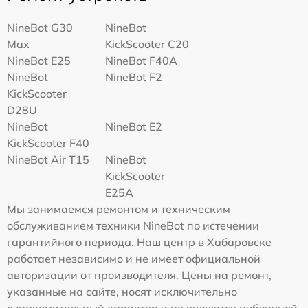
NineBot G30
NineBot
Max
KickScooter C20
NineBot E25
NineBot F40A
NineBot
NineBot F2
KickScooter
D28U
NineBot
NineBot E2
KickScooter F40
NineBot Air T15
NineBot
KickScooter
E25A
Мы занимаемся ремонтом и техническим
обслуживанием техники NineBot по истечении
гарантийного периода. Наш центр в Хабаровске
работает независимо и не имеет официальной
авторизации от производителя. Цены на ремонт,
указанные на сайте, носят исключительно