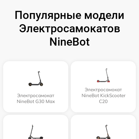
Популярные модели
Электросамокатов
NineBot
Электросамокат
Электросамокат
NineBot KickScooter
NineBot G30 Max
C20