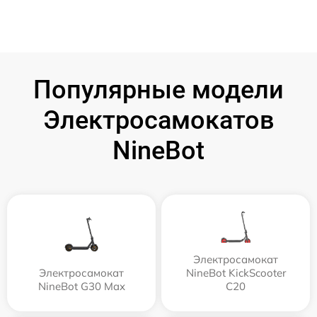
Популярные модели
Электросамокатов
NineBot
Электросамокат
Электросамокат
NineBot KickScooter
NineBot G30 Max
C20