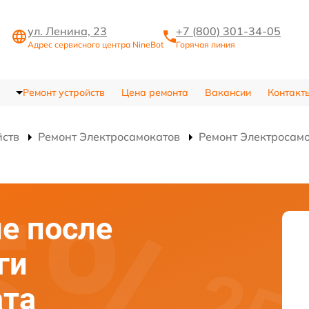
ул. Ленина, 23
+7 (800) 301-34-05
Адрес сервисного центра NineBot
Горячая линия
Ремонт устройств
Цена ремонта
Вакансии
Контакт
йств
Ремонт Электросамокатов
Ремонт Электросамо
е после
ги
ата