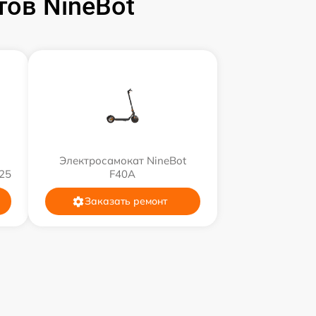
ов NineBot
Электросамокат NineBot
25
F40A
Заказать ремонт