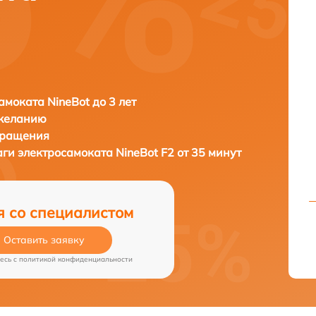
амоката NineBot до 3 лет
 желанию
бращения
аги электросамоката
NineBot F2 от 35 минут
я со специалистом
Оставить заявку
есь c
политикой конфиденциальности