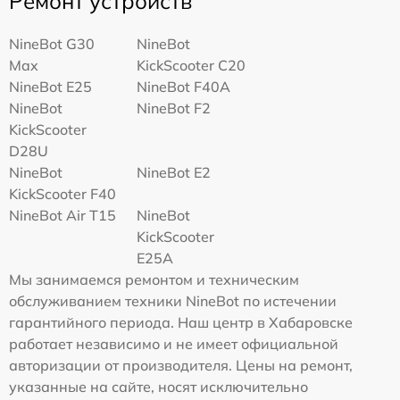
Ремонт устройств
NineBot G30
NineBot
Max
KickScooter C20
NineBot E25
NineBot F40A
NineBot
NineBot F2
KickScooter
D28U
NineBot
NineBot E2
KickScooter F40
NineBot Air T15
NineBot
KickScooter
E25A
Мы занимаемся ремонтом и техническим
обслуживанием техники NineBot по истечении
гарантийного периода. Наш центр в Хабаровске
работает независимо и не имеет официальной
авторизации от производителя. Цены на ремонт,
указанные на сайте, носят исключительно