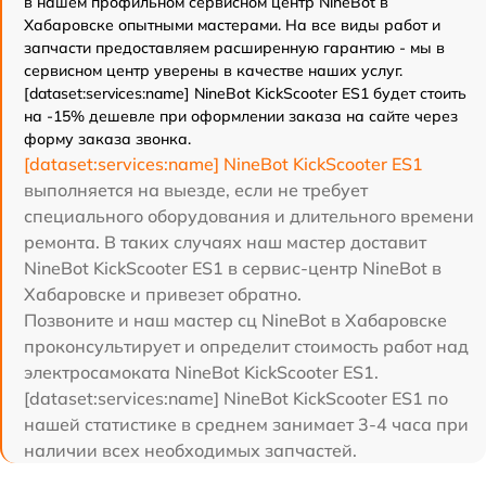
в нашем профильном сервисном центр NineBot в
Хабаровске опытными мастерами. На все виды работ и
запчасти предоставляем расширенную гарантию - мы в
сервисном центр уверены в качестве наших услуг.
[dataset:services:name] NineBot KickScooter ES1 будет стоить
на -15% дешевле при оформлении заказа на сайте через
форму заказа звонка.
[dataset:services:name] NineBot KickScooter ES1
выполняется на выезде, если не требует
специального оборудования и длительного времени
ремонта. В таких случаях наш мастер доставит
NineBot KickScooter ES1 в сервис-центр NineBot в
Хабаровске и привезет обратно.
Позвоните и наш мастер сц NineBot в Хабаровске
проконсультирует и определит стоимость работ над
электросамоката NineBot KickScooter ES1.
[dataset:services:name] NineBot KickScooter ES1 по
нашей статистике в среднем занимает 3-4 часа при
наличии всех необходимых запчастей.