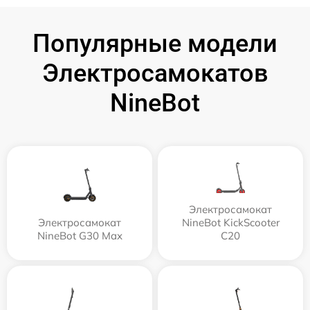
Популярные модели
Электросамокатов
NineBot
Электросамокат
Электросамокат
NineBot KickScooter
NineBot G30 Max
C20