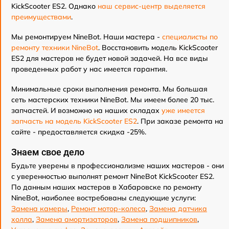
KickScooter ES2. Однако
наш сервис-центр выделяется
преимуществами
.
Мы ремонтируем NineBot. Наши мастера -
специалисты по
ремонту техники NineBot
. Восстановить модель KickScooter
ES2 для мастеров не будет новой задачей. На все виды
проведенных работ у нас имеется гарантия.
Минимальные сроки выполнения ремонта. Мы большая
сеть мастерских техники NineBot. Мы имеем более 20 тыс.
запчастей. И возможно на наших складах
уже имеется
запчасть на модель KickScooter ES2
. При заказе ремонта на
сайте - предоставляется скидка -25%.
Знаем свое дело
Будьте уверены в профессионализме наших мастеров - они
с уверенностью выполнят ремонт NineBot KickScooter ES2.
По данным наших мастеров в Хабаровске по ремонту
NineBot, наиболее востребованы следующие услуги:
Замена камеры
,
Ремонт мотор-колеса
,
Замена датчика
холла
,
Замена амортизаторов
,
Замена подшипников
,