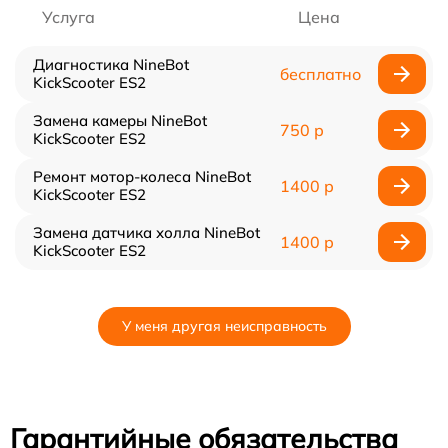
Услуга
Цена
Диагностика NineBot
бесплатно
KickScooter ES2
Замена камеры NineBot
750 р
KickScooter ES2
Ремонт мотор-колеса NineBot
1400 р
KickScooter ES2
Замена датчика холла NineBot
1400 р
KickScooter ES2
У меня другая неисправность
Гарантийные обязательства