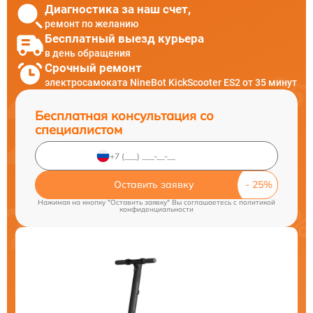
Диагностика за наш счет,
ремонт по желанию
Бесплатный выезд курьера
в день обращения
Срочный ремонт
электросамоката NineBot KickScooter ES2 от 35 минут
Бесплатная консультация со
специалистом
Оставить заявку
Нажимая на кнопку "Оставить заявку" Вы соглашаетесь c
политикой
конфиденциальности