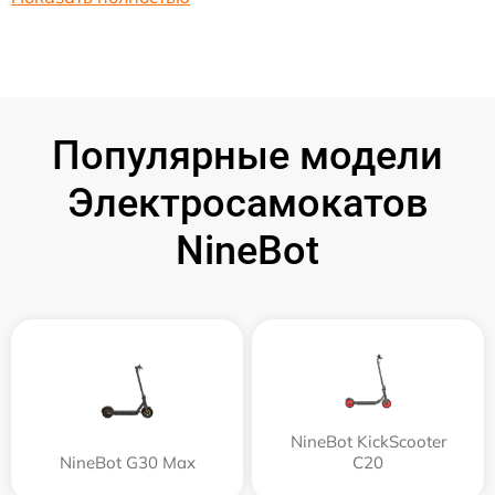
Популярные модели
Электросамокатов
NineBot
NineBot KickScooter
NineBot G30 Max
C20