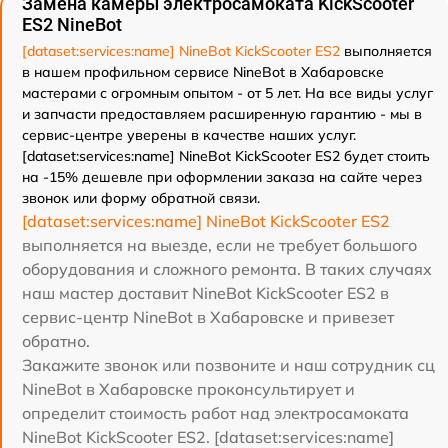
Замена камеры электросамоката KickScooter
ES2 NineBot
[dataset:services:name] NineBot KickScooter ES2
выполняется
в нашем профильном сервисе NineBot в Хабаровске
мастерами с огромным опытом - от 5 лет. На все виды услуг
и запчасти предоставляем расширенную гарантию - мы в
сервис-центре уверены в качестве наших услуг.
[dataset:services:name] NineBot KickScooter ES2 будет стоить
на -15% дешевле при оформлении заказа на сайте через
звонок или форму обратной связи.
[dataset:services:name] NineBot KickScooter ES2
выполняется на выезде, если не требует большого
оборудования и сложного ремонта. В таких случаях
наш мастер доставит NineBot KickScooter ES2 в
сервис-центр NineBot в Хабаровске и привезет
обратно.
Закажите звонок или позвоните и наш сотрудник сц
NineBot в Хабаровске проконсультирует и
определит стоимость работ над электросамоката
NineBot KickScooter ES2. [dataset:services:name]