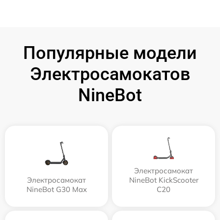
Популярные модели
Электросамокатов
NineBot
Электросамокат
Электросамокат
NineBot KickScooter
NineBot G30 Max
C20