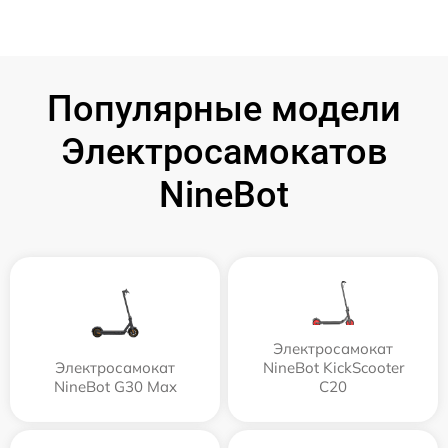
Популярные модели
Электросамокатов
NineBot
Электросамокат
Электросамокат
NineBot KickScooter
NineBot G30 Max
C20