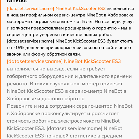
NineBot
[dataset:services:name] NineBot KickScooter ES3
выполняется
в нашем профильном сервис-центре NineBot в Хабаровске
мастерами с огромным опытом - от 5 лет. На все виды услуг
и запчасти предоставляем расширенную гарантию - мы в
сервис-центре уверены в качестве наших работ.
[dataset:services:name] NineBot KickScooter ES3 будет стоить
на -15% дешевле при оформлении заказа на сайте через
звонок или форму обратной связи.
[dataset:services:name] NineBot KickScooter ES3
выполняется на выезде, если не требует
габаритного оборудования и длительного времени
ремонта. В таких случаях наш мастер привезет
NineBot KickScooter ES3 в сервис-центр NineBot в
Хабаровске и доставит обратно.
Позвоните и наш сотрудник сервис-центра NineBot
в Хабаровске проконсультирует и рассчитает
стоимость работ над электросамоката NineBot
KickScooter ES3. [dataset:services:name] NineBot
KickScooter ES3 по нашей статистике в среднем