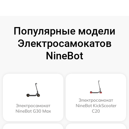
Популярные модели
Электросамокатов
NineBot
Электросамокат
Электросамокат
NineBot KickScooter
NineBot G30 Max
C20