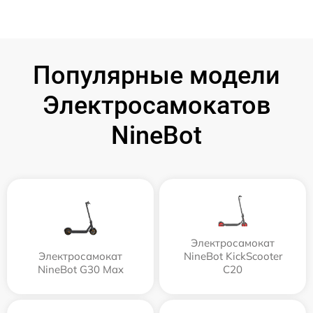
Популярные модели
Электросамокатов
NineBot
Электросамокат
Электросамокат
NineBot KickScooter
NineBot G30 Max
C20