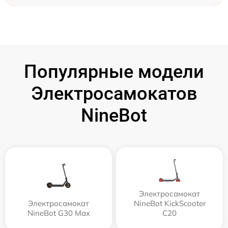
Популярные модели
Электросамокатов
NineBot
Электросамокат
Электросамокат
NineBot KickScooter
NineBot G30 Max
C20