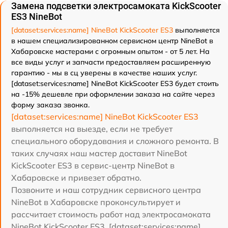
Замена подсветки электросамоката KickScooter
ES3 NineBot
[dataset:services:name] NineBot KickScooter ES3
выполняется
в нашем специализированном сервисном центр NineBot в
Хабаровске мастерами с огромным опытом - от 5 лет. На
все виды услуг и запчасти предоставляем расширенную
гарантию - мы в сц уверены в качестве наших услуг.
[dataset:services:name] NineBot KickScooter ES3 будет стоить
на -15% дешевле при оформлении заказа на сайте через
форму заказа звонка.
[dataset:services:name] NineBot KickScooter ES3
выполняется на выезде, если не требует
специального оборудования и сложного ремонта. В
таких случаях наш мастер доставит NineBot
KickScooter ES3 в сервис-центр NineBot в
Хабаровске и привезет обратно.
Позвоните и наш сотрудник сервисного центра
NineBot в Хабаровске проконсультирует и
рассчитает стоимость работ над электросамоката
NineBot KickScooter ES3. [dataset:services:name]