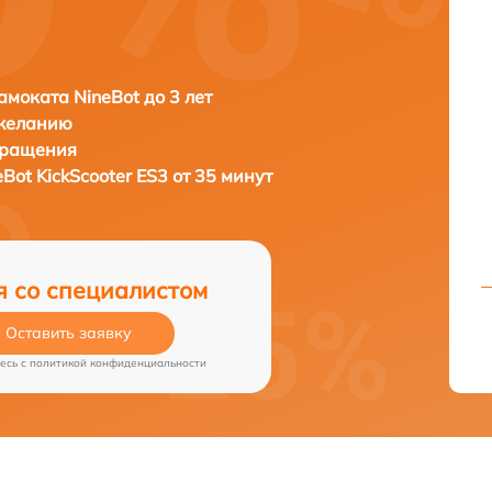
амоката NineBot до 3 лет
 желанию
бращения
eBot KickScooter ES3 от 35 минут
я со специалистом
Оставить заявку
есь c
политикой конфиденциальности