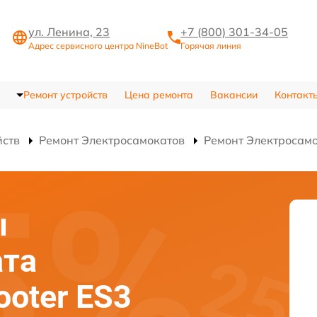
ул. Ленина, 23
+7 (800) 301-34-05
Адрес сервисного центра NineBot
Горячая линия
Ремонт устройств
Цена ремонта
Вакансии
Контакт
йств
Ремонт Электросамокатов
Ремонт Электросамо
ы
ата
ooter ES3