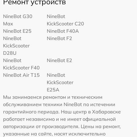
Ремонт устройств
NineBot G30
NineBot
Max
KickScooter C20
NineBot E25
NineBot F40A
NineBot
NineBot F2
KickScooter
D28U
NineBot
NineBot E2
KickScooter F40
NineBot Air T15
NineBot
KickScooter
E25A
Мы занимаемся ремонтом и техническим
обслуживанием техники NineBot по истечении
гарантийного периода. Наш центр в Хабаровске
работает независимо и не имеет официальной
авторизации от производителя. Цены на ремонт,
указанные на сайте, носят исключительно