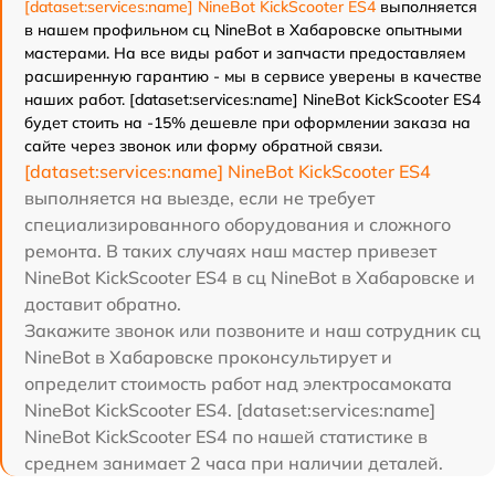
[dataset:services:name] NineBot KickScooter ES4
выполняется
в нашем профильном сц NineBot в Хабаровске опытными
мастерами. На все виды работ и запчасти предоставляем
расширенную гарантию - мы в сервисе уверены в качестве
наших работ. [dataset:services:name] NineBot KickScooter ES4
будет стоить на -15% дешевле при оформлении заказа на
сайте через звонок или форму обратной связи.
[dataset:services:name] NineBot KickScooter ES4
выполняется на выезде, если не требует
специализированного оборудования и сложного
ремонта. В таких случаях наш мастер привезет
NineBot KickScooter ES4 в сц NineBot в Хабаровске и
доставит обратно.
Закажите звонок или позвоните и наш сотрудник сц
NineBot в Хабаровске проконсультирует и
определит стоимость работ над электросамоката
NineBot KickScooter ES4. [dataset:services:name]
NineBot KickScooter ES4 по нашей статистике в
среднем занимает 2 часа при наличии деталей.