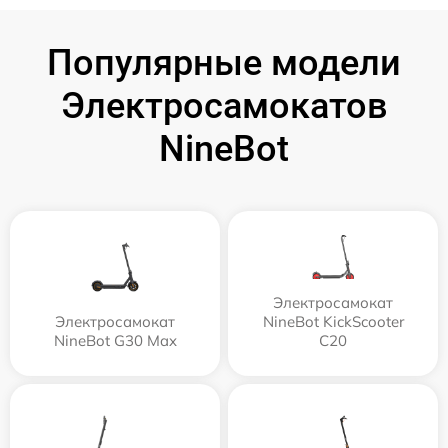
Популярные модели
Электросамокатов
NineBot
Электросамокат
Электросамокат
NineBot KickScooter
NineBot G30 Max
C20