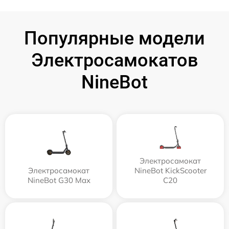
Популярные модели
Электросамокатов
NineBot
Электросамокат
Электросамокат
NineBot KickScooter
NineBot G30 Max
C20