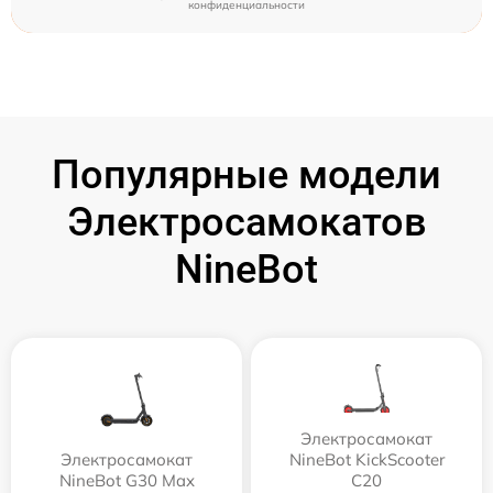
конфиденциальности
Популярные модели
Электросамокатов
NineBot
Электросамокат
Электросамокат
NineBot KickScooter
NineBot G30 Max
C20