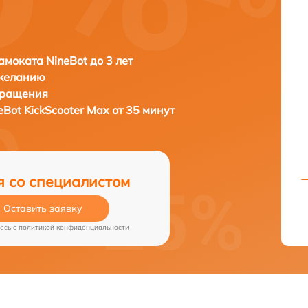
амоката NineBot до 3 лет
 желанию
бращения
eBot KickScooter Max от 35 минут
я со специалистом
Оставить заявку
есь c
политикой конфиденциальности