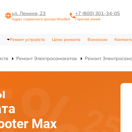
ул. Ленина, 23
+7 (800) 301-34-05
Адрес сервисного центра NineBot
Горячая линия
Ремонт устройств
Цена ремонта
Вакансии
Контакт
йств
Ремонт Электросамокатов
Ремонт Электросамо
ы
ата
ooter Max