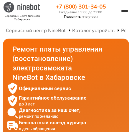
+7 (800) 301-34-05
Ежедневно с 9:00 до 21:00
Сервисный центр NineBot
в
Позвонить
мне утром
Хабаровске
Сервисный центр NineBot
Каталог устройств
Ремо
Ремонт платы управления
(восстановление)
электросамоката
NineBot в Хабаровске
Официальный сервис
Гарантийное обслуживание
до 3 лет
Диагностика за наш счет,
ремонт по желанию
Бесплатный выезд курьера
в день обращения