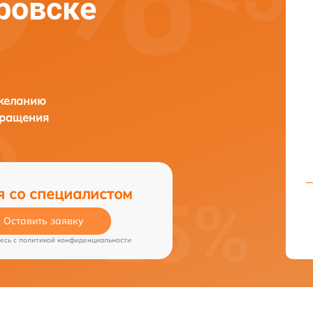
аровске
 желанию
бращения
я со специалистом
Оставить заявку
есь c
политикой конфиденциальности