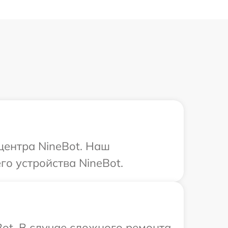
центра NineBot. Наш
го устройства NineBot.
ot. В случае сложного ремонта