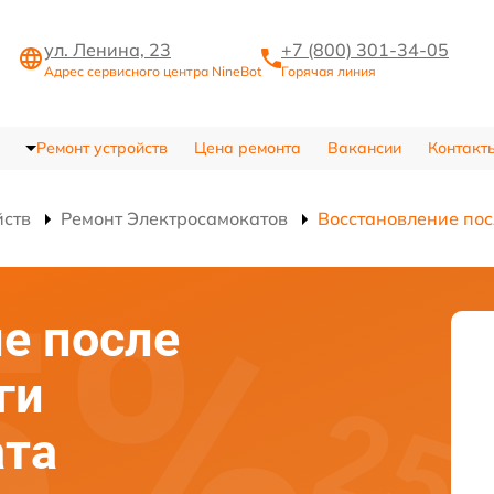
ул. Ленина, 23
+7 (800) 301-34-05
Адрес сервисного центра NineBot
Горячая линия
Ремонт устройств
Цена ремонта
Вакансии
Контакт
йств
Ремонт Электросамокатов
Восстановление пос
е после
ги
ата