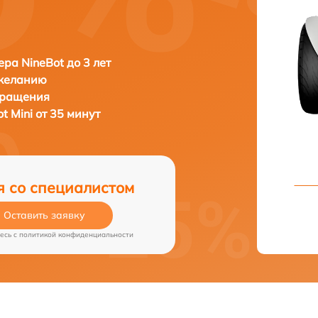
ера NineBot до 3 лет
 желанию
бращения
t Mini от 35 минут
я со специалистом
Оставить заявку
есь c
политикой конфиденциальности