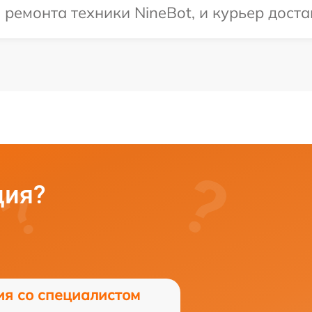
емонта техники NineBot, и курьер достав
ция?
ия со специалистом