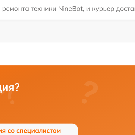
емонта техники NineBot, и курьер достав
ция?
ия со специалистом