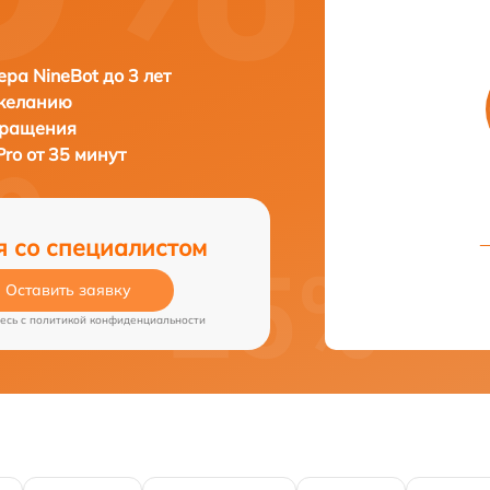
ера NineBot до 3 лет
 желанию
бращения
Pro от 35 минут
я со специалистом
Оставить заявку
есь c
политикой конфиденциальности