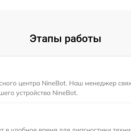
Этапы работы
исного центра NineBot. Наш менеджер свя
шего устройства NineBot.
т в удобное время для диагностики техни