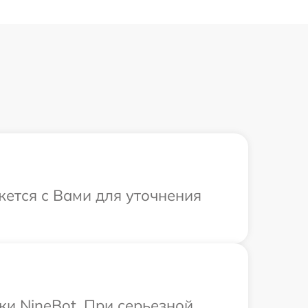
жется с Вами для уточнения
ки NineBot. При серьезной