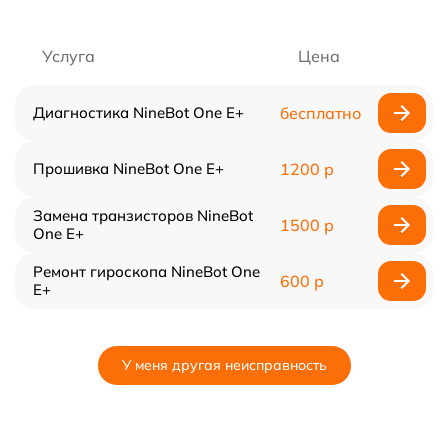
Услуга
Цена
Диагностика NineBot One E+
бесплатно
Прошивка NineBot One E+
1200 р
Замена транзисторов NineBot
1500 р
One E+
Ремонт гироскопа NineBot One
600 р
E+
У меня другая неисправность