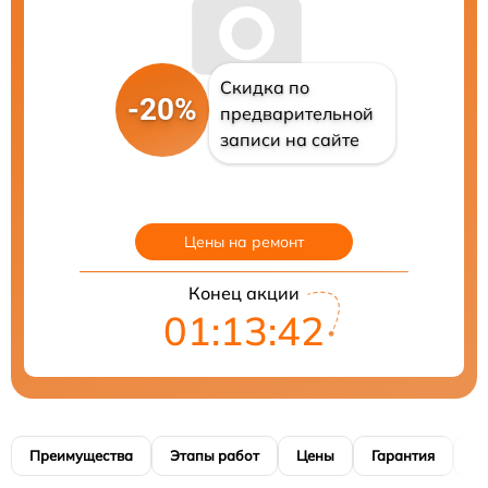
Скидка по
-20%
предварительной
записи на сайте
Цены на ремонт
Конец акции
01:13:41
Преимущества
Этапы работ
Цены
Гарантия
М