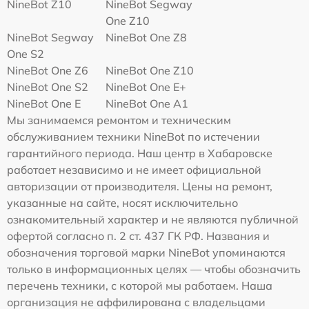
NineBot Z10
NineBot Segway
One Z10
NineBot Segway
NineBot One Z8
One S2
NineBot One Z6
NineBot One Z10
NineBot One S2
NineBot One E+
NineBot One E
NineBot One A1
Мы занимаемся ремонтом и техническим
обслуживанием техники NineBot по истечении
гарантийного периода. Наш центр в Хабаровске
работает независимо и не имеет официальной
авторизации от производителя. Цены на ремонт,
указанные на сайте, носят исключительно
ознакомительный характер и не являются публичной
офертой согласно п. 2 ст. 437 ГК РФ. Названия и
обозначения торговой марки NineBot упоминаются
только в информационных целях — чтобы обозначить
перечень техники, с которой мы работаем. Наша
организация не аффилирована с владельцами