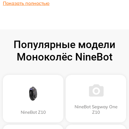
Показать полностью
Популярные модели
Моноколёс NineBot
NineBot Segway One
NineBot Z10
Z10