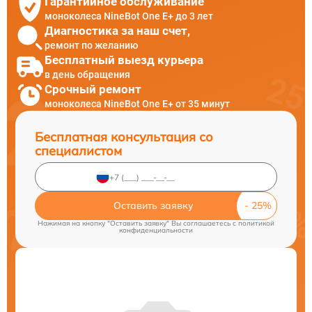
Гарантийное обслуживание
моноколеса NineBot One E+ до 3 лет
Диагностика за наш счет,
ремонт по желанию
Бесплатный выезд курьера
в день обращения
Срочный ремонт
моноколеса NineBot One E+ от 35 минут
Бесплатная консультация со
специалистом
Оставить заявку
Нажимая на кнопку "Оставить заявку" Вы соглашаетесь c
политикой
конфиденциальности