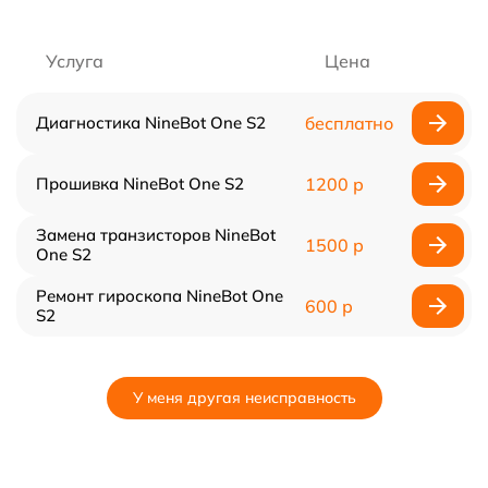
Услуга
Цена
Диагностика NineBot One S2
бесплатно
Прошивка NineBot One S2
1200 р
Замена транзисторов NineBot
1500 р
One S2
Ремонт гироскопа NineBot One
600 р
S2
У меня другая неисправность