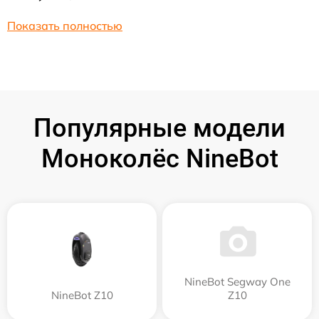
Показать полностью
Популярные модели
Моноколёс NineBot
NineBot Segway One
NineBot Z10
Z10