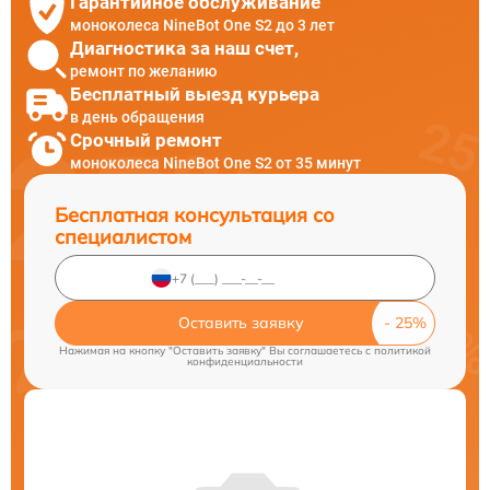
Гарантийное обслуживание
моноколеса NineBot One S2 до 3 лет
Диагностика за наш счет,
ремонт по желанию
Бесплатный выезд курьера
в день обращения
Срочный ремонт
моноколеса NineBot One S2 от 35 минут
Бесплатная консультация со
специалистом
Оставить заявку
Нажимая на кнопку "Оставить заявку" Вы соглашаетесь c
политикой
конфиденциальности