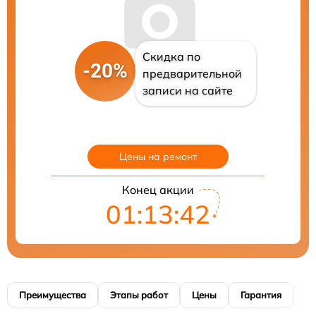
Скидка по
-20%
предварительной
записи на сайте
Цены на ремонт
Конец акции
01:13:41
Преимущества
Этапы работ
Цены
Гарантия
М