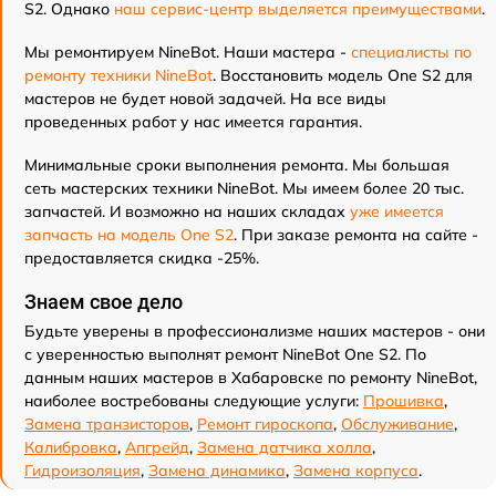
S2. Однако
наш сервис-центр выделяется преимуществами
.
Мы ремонтируем NineBot. Наши мастера -
специалисты по
ремонту техники NineBot
. Восстановить модель One S2 для
мастеров не будет новой задачей. На все виды
проведенных работ у нас имеется гарантия.
Минимальные сроки выполнения ремонта. Мы большая
сеть мастерских техники NineBot. Мы имеем более 20 тыс.
запчастей. И возможно на наших складах
уже имеется
запчасть на модель One S2
. При заказе ремонта на сайте -
предоставляется скидка -25%.
Знаем свое дело
Будьте уверены в профессионализме наших мастеров - они
с уверенностью выполнят ремонт NineBot One S2. По
данным наших мастеров в Хабаровске по ремонту NineBot,
наиболее востребованы следующие услуги:
Прошивка
,
Замена транзисторов
,
Ремонт гироскопа
,
Обслуживание
,
Калибровка
,
Апгрейд
,
Замена датчика холла
,
Гидроизоляция
,
Замена динамика
,
Замена корпуса
.