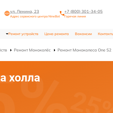
ул. Ленина, 23
+7 (800) 301-34-05
Адрес сервисного центра NineBot
Горячая линия
Ремонт устройств
Цена ремонта
Вакансии
Контакт
йств
Ремонт Моноколёс
Ремонт Моноколеса One S2
а холла