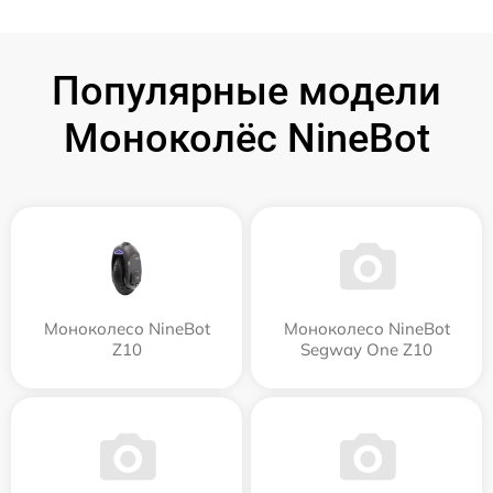
Популярные модели
Моноколёс NineBot
Моноколесо NineBot
Моноколесо NineBot
Z10
Segway One Z10