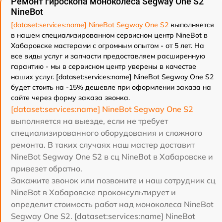
Ремонт гироскопа моноколеса Segway One S2
NineBot
[dataset:services:name] NineBot Segway One S2
выполняется
в нашем специализированном сервисном центр NineBot в
Хабаровске мастерами с огромным опытом - от 5 лет. На
все виды услуг и запчасти предоставляем расширенную
гарантию - мы в сервисном центр уверены в качестве
наших услуг. [dataset:services:name] NineBot Segway One S2
будет стоить на -15% дешевле при оформлении заказа на
сайте через форму заказа звонка.
[dataset:services:name] NineBot Segway One S2
выполняется на выезде, если не требует
специализированного оборудования и сложного
ремонта. В таких случаях наш мастер доставит
NineBot Segway One S2 в сц NineBot в Хабаровске и
привезет обратно.
Закажите звонок или позвоните и наш сотрудник сц
NineBot в Хабаровске проконсультирует и
определит стоимость работ над моноколеса NineBot
Segway One S2. [dataset:services:name] NineBot