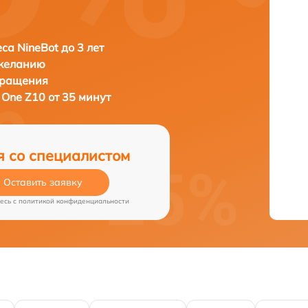
са NineBot до 3 лет
 желанию
бращения
One Z10 от 35 минут
я со специалистом
Оставить заявку
есь c
политикой конфиденциальности