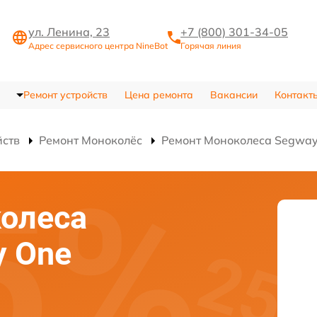
ул. Ленина, 23
+7 (800) 301-34-05
Адрес сервисного центра NineBot
Горячая линия
Ремонт устройств
Цена ремонта
Вакансии
Контакт
йств
Ремонт Моноколёс
Ремонт Моноколеса Segway
олеса
y One