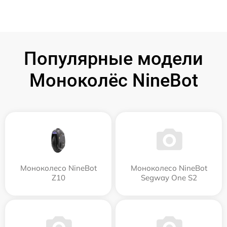
Популярные модели
Моноколёс NineBot
Моноколесо NineBot
Моноколесо NineBot
Z10
Segway One S2