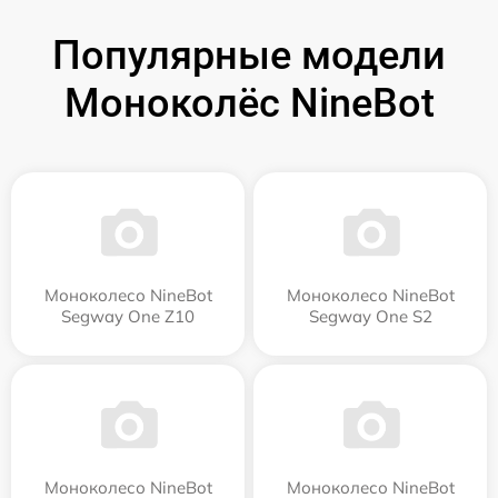
Популярные модели
Моноколёс NineBot
Моноколесо NineBot
Моноколесо NineBot
Segway One Z10
Segway One S2
Моноколесо NineBot
Моноколесо NineBot