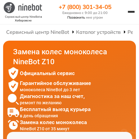
+7 (800) 301-34-05
Ежедневно с 9:00 до 21:00
Сервисный центр NineBot
в
Позвонить
мне утром
Хабаровске
Сервисный центр NineBot
Каталог устройств
Ремо
Замена колес моноколеса
NineBot Z10
Официальный сервис
Гарантийное обслуживание
моноколеса NineBot до 3 лет
Диагностика за наш счет,
ремонт по желанию
Бесплатный выезд курьера
в день обращения
Замена колес моноколеса
NineBot Z10 от 35 минут