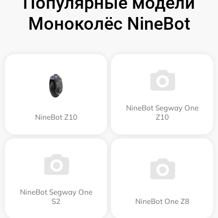
Популярные модели
Моноколёс NineBot
NineBot Segway One
NineBot Z10
Z10
NineBot Segway One
S2
NineBot One Z8