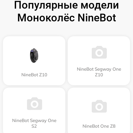
Популярные модели
Моноколёс NineBot
NineBot Segway One
NineBot Z10
Z10
NineBot Segway One
S2
NineBot One Z8