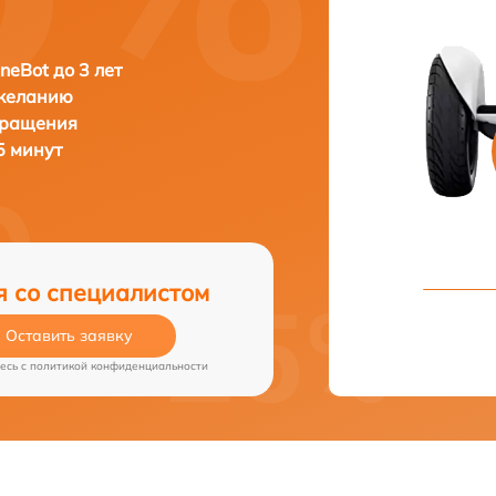
neBot до 3 лет
 желанию
бращения
35 минут
я со специалистом
Оставить заявку
есь c
политикой конфиденциальности