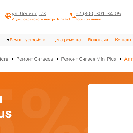
ул. Ленина, 23
+7 (800) 301-34-05
Адрес сервисного центра NineBot
Горячая линия
Ремонт устройств
Цена ремонта
Вакансии
Контакт
йств
Ремонт Сигвеев
Ремонт Сигвея Mini Plus
Апг
я
us