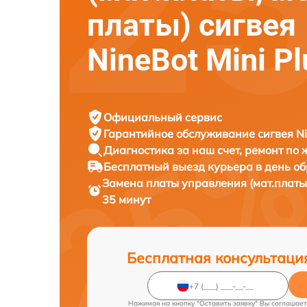
платы) сигвея
NineBot Mini Pl
Официальный сервис
Гарантийное обслуживание
сигвея Ni
Диагностика за наш счет,
ремонт по
Бесплатный выезд курьера
в день о
Замена платы управления (мат.платы
35 минут
Бесплатная консультаци
Нажимая на кнопку "Оставить заявку" Вы соглашает