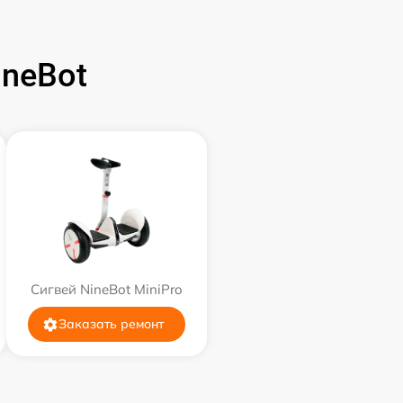
neBot
Сигвей NineBot MiniPro
Заказать ремонт