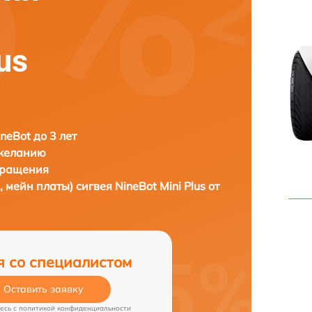
us
neBot до 3 лет
 желанию
бращения
, мейн платы) сигвея
NineBot Mini Plus от
я со специалистом
Оставить заявку
есь c
политикой конфиденциальности