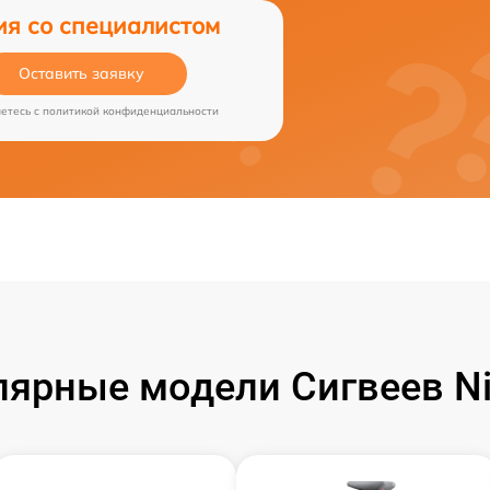
ия со специалистом
Оставить заявку
аетесь c
политикой конфиденциальности
лярные модели Сигвеев Ni