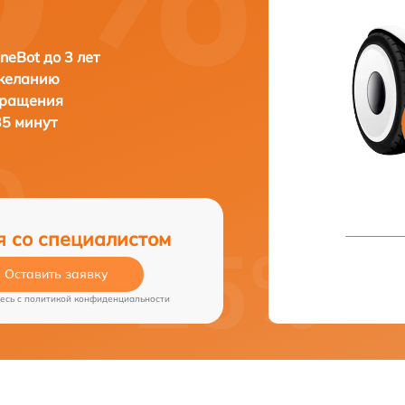
neBot до 3 лет
 желанию
бращения
 35 минут
я со специалистом
Оставить заявку
есь c
политикой конфиденциальности